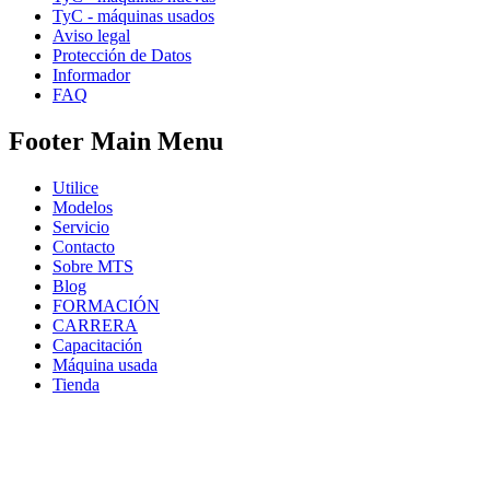
TyC - máquinas usados
Aviso legal
Protección de Datos
Informador
FAQ
Footer Main Menu
Utilice
Modelos
Servicio
Contacto
Sobre MTS
Blog
FORMACIÓN
CARRERA
Capacitación
Máquina usada
Tienda