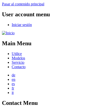
Pasar al contenido principal
User account menu
Iniciar sesión
Main Menu
Utilice
Modelos
Servicio
Contacto
de
en
es
fr
it
Contact Menu