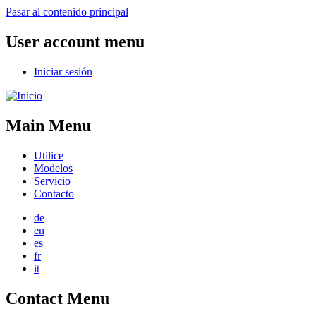
Pasar al contenido principal
User account menu
Iniciar sesión
Main Menu
Utilice
Modelos
Servicio
Contacto
de
en
es
fr
it
Contact Menu