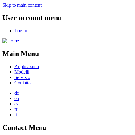
Skip to main content
User account menu
Log in
Main Menu
Applicazioni
Modelli
Servizio
Contatto
de
en
es
fr
it
Contact Menu