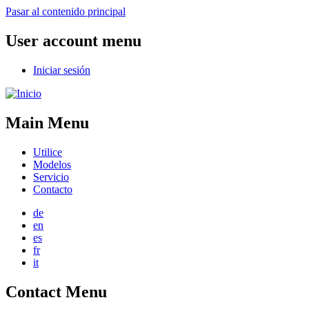
Pasar al contenido principal
User account menu
Iniciar sesión
Main Menu
Utilice
Modelos
Servicio
Contacto
de
en
es
fr
it
Contact Menu