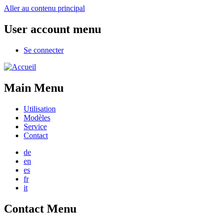
Aller au contenu principal
User account menu
Se connecter
Main Menu
Utilisation
Modèles
Service
Contact
de
en
es
fr
it
Contact Menu