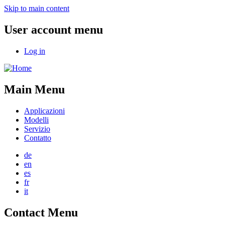
Skip to main content
User account menu
Log in
Main Menu
Applicazioni
Modelli
Servizio
Contatto
de
en
es
fr
it
Contact Menu