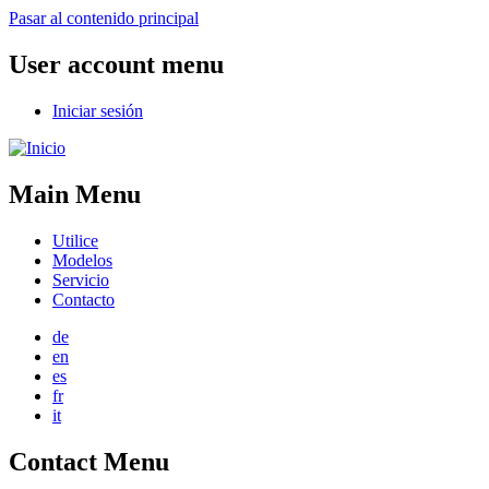
Welcome
Pasar al contenido principal
to
All
User account menu
in
One
Iniciar sesión
Accessibility
screen
reader.
To
Main Menu
start
the
All
Utilice
in
Modelos
One
Servicio
Accessibility
Contacto
screen
reader,
de
press
en
"Ctrl
es
+
fr
/".
it
This
shortcut
Contact Menu
activates
the