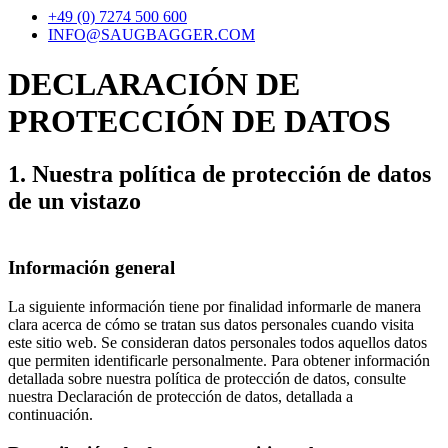
+49 (0) 7274 500 600
screen
INFO@SAUGBAGGER.COM
reader
to
help
DECLARACIÓN DE
you
navigate
PROTECCIÓN DE DATOS
and
interact
with
1. Nuestra política de protección de datos
the
de un vistazo
content.
Información general
La siguiente información tiene por finalidad informarle de manera
clara acerca de cómo se tratan sus datos personales cuando visita
este sitio web. Se consideran datos personales todos aquellos datos
que permiten identificarle personalmente. Para obtener información
detallada sobre nuestra política de protección de datos, consulte
nuestra Declaración de protección de datos, detallada a
continuación.