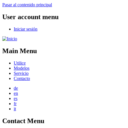
Pasar al contenido principal
User account menu
Iniciar sesión
Main Menu
Utilice
Modelos
Servicio
Contacto
de
en
es
fr
it
Contact Menu