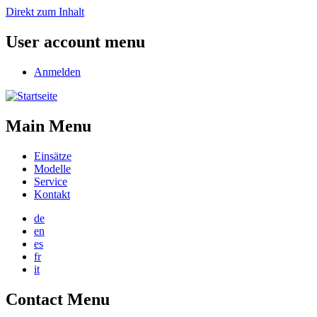
Direkt zum Inhalt
User account menu
Anmelden
Main Menu
Einsätze
Modelle
Service
Kontakt
de
en
es
fr
it
Contact Menu