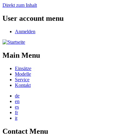
Direkt zum Inhalt
User account menu
Anmelden
Main Menu
Einsätze
Modelle
Service
Kontakt
de
en
es
fr
it
Contact Menu