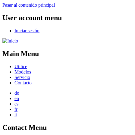
Pasar al contenido principal
User account menu
Iniciar sesión
Main Menu
Utilice
Modelos
Servicio
Contacto
de
en
es
fr
it
Contact Menu