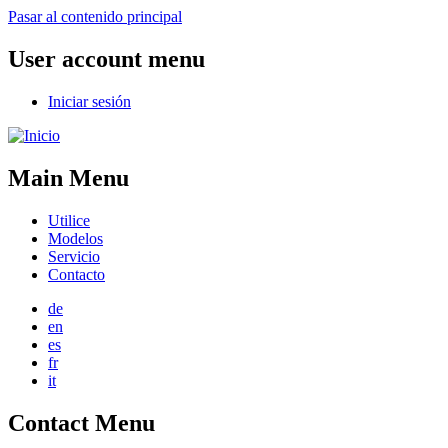
Pasar al contenido principal
User account menu
Iniciar sesión
Main Menu
Utilice
Modelos
Servicio
Contacto
de
en
es
fr
it
Contact Menu