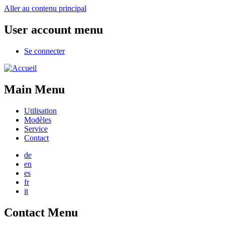
Aller au contenu principal
User account menu
Se connecter
Main Menu
Utilisation
Modèles
Service
Contact
de
en
es
fr
it
Contact Menu